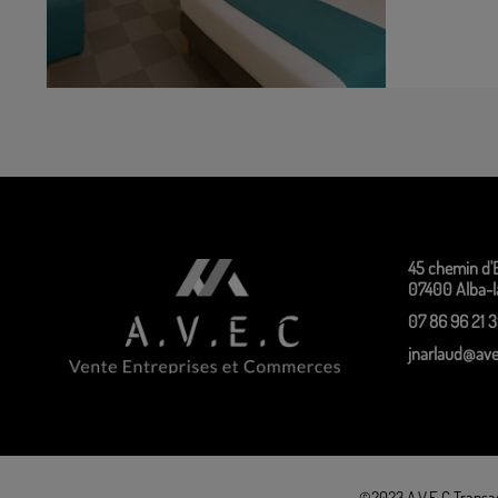
45 chemin d'
07400 Alba-
07 86 96 21 
jnarlaud@ave
©2023 A.V.E.C Transa