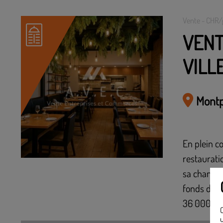
Vente - CHR/
VENT
VILL
Montp
En plein c
restaurati
sa chambre
fonds de c
36 000€ F
C