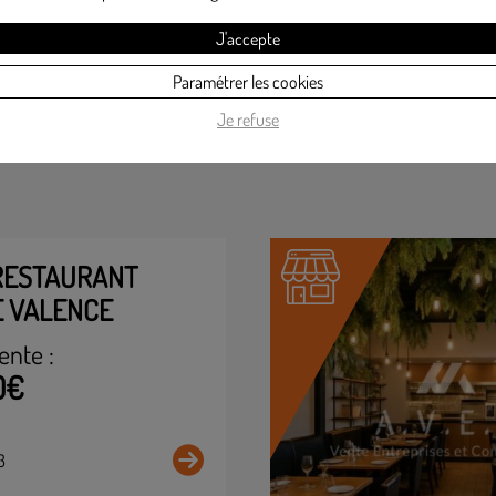
J'accepte
Paramétrer les cookies
Je refuse
RESTAURANT
 VALENCE
ente :
0€
3