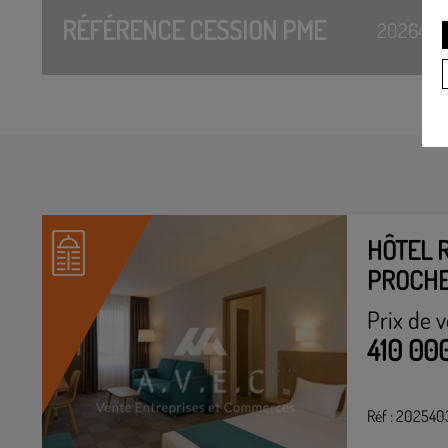
RÉFÉRENCE CESSION PME
2026446
HÔTEL 
PROCHE
Prix de v
410 00
Réf : 202540